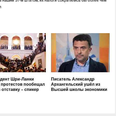
а нашим 51-м штатом, их налоги сократились бы более чем
е.
дент Шри-Ланки
Писатель Александр
 протестов пообещал
Архангельский ушёл из
в отставку – спикер
Высшей школы экономики