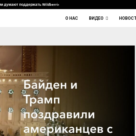
ии думают поддержать Wildberries и его…
Умер диджей
О НАС
ВИДЕО
НОВОС