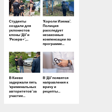
Студенты
‘Короли Изюма’.
создали для
Полиция
уклонистов
расследует
клоны ‘Дії’ и
незаконные
‘Резерв+’,...
компенсации по
программе...
В Киеве
В ‘Дії’ появятся
задержали пять
направления к
‘криминальных
врачу и
авторитетов’ за
рецепты...
участие...