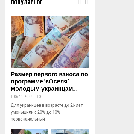
ПОПУЛЯРНОЕ
m
b
n
a
i
l
y
o
u
t
u
b
Размер первого взноса по
e
программе ‘єОселя’
молодым украинцам...
06.11.2024
0
Для украинцев в возрасте до 26 лет
уменьшили с 20% до 10%
первоначальный...