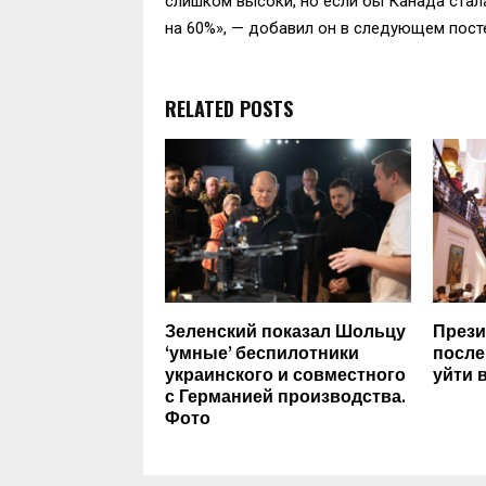
слишком высоки, но если бы Канада стал
на 60%», — добавил он в следующем пост
RELATED POSTS
Зеленский показал Шольцу
Прези
‘умные’ беспилотники
после
украинского и совместного
уйти 
с Германией производства.
Фото