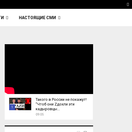
 Kavinsky — автор трека Nightcall из фильма…
Reu
T
ТИ
НАСТОЯЩИЕ СМИ
Такого в России не покажут!
"Чтоб они Zдохли эти
1
кадыровцы...
09:05
T
h
u