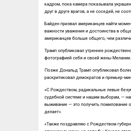
кадром, пока камера показывала украше
друг в друге врагов, а не соседей, не соо
Байден призвал американцев найти момен
важности уважения и достоинства в общени
американцев больше общего, чем различи
Трамп опубликовал утреннее рождественск
фотографией себя и своей жены Мелании.
Позже Дональд Трамп опубликовал более
раскритиковал демократов и премьер-ми
«С Рождеством, радикальные левые безу
судебной системе и нашим выборам, — нап
выживание — это получить помилование о
делает».
«Также поздравляю с Рождеством губерн