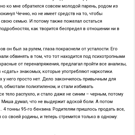
вно ко мне обратился совсем молодой парень, родом из
окинул Чечню, но не имеет средств на то, чтобы
 свою семью. И потому также пожелал остаться
подробностях, как творится беспредел в отношении ни в
ов он был за рулем, глаза покраснели от усталости. Его
чали обвинять в том, что тот находится под психотропными
красные от перенапряжения, предлагал пройти все анализы,
и «сдать» знакомых, которые употребляют наркотики.
х у него просто нет. Дело закончилось привычным для
л, обмотали полиэтиленом, и стали избивать
е тело распухло, и стало даже не синим – черным, потому
; Миша думал, что не выдержит адской боли. А потом
 4 тонны 95-го бензина. Родителям пришлось продать все,
 со своей родины, и теперь стремится только в одному: