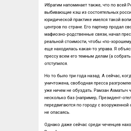
Ибрагим напоминает также, что по всей
выбивающие кэш из состоятельных россия
юридической практике имелся такой вопи
центров по стране. Его партнер продал с
мафиозно-родственные связи, начал прес
реальной стоимости, чтобы «по-хорошему» 
еще находилась какая-то управа. Я объяс
прессу всем его темным делам (а собрать
отступился.
Но то было три года назад. А сейчас, ко
уничтожена, свободная пресса разгромле
уже ничем не обуздать. Рамзан Ахматыч ч
несколько баз (например, Президент-отель
передвигаются по городу с вооруженной о
не опасаясь.
Однако даже сейчас среди чеченцев наход