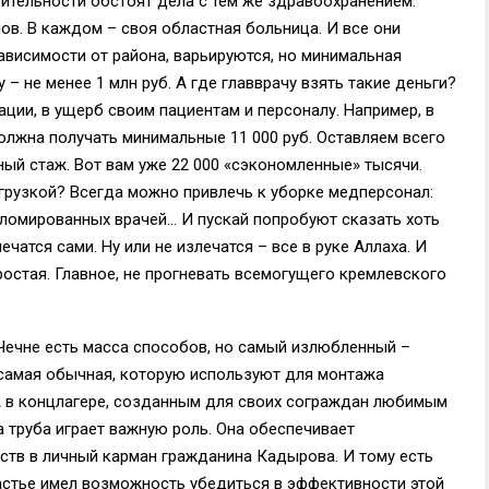
вительности обстоят дела с тем же здравоохранением.
нов. В каждом – своя областная больница. И все они
висимости от района, варьируются, но минимальная
– не менее 1 млн руб. А где главврачу взять такие деньги?
ции, в ущерб своим пациентам и персоналу. Например, в
лжна получать минимальные 11 000 руб. Оставляем всего
ый стаж. Вот вам уже 22 000 «сэкономленные» тысячи.
грузкой? Всегда можно привлечь к уборке медперсонал:
ломированных врачей… И пускай попробуют сказать хоть
чатся сами. Ну или не излечатся – все в руке Аллаха. И
простая. Главное, не прогневать всемогущего кремлевского
Чечне есть масса способов, но самый излюбленный –
 самая обычная, которую используют для монтажа
А в концлагере, созданным для своих сограждан любимым
 труба играет важную роль. Она обеспечивает
тв в личный карман гражданина Кадырова. И тому есть
частье имел возможность убедиться в эффективности этой