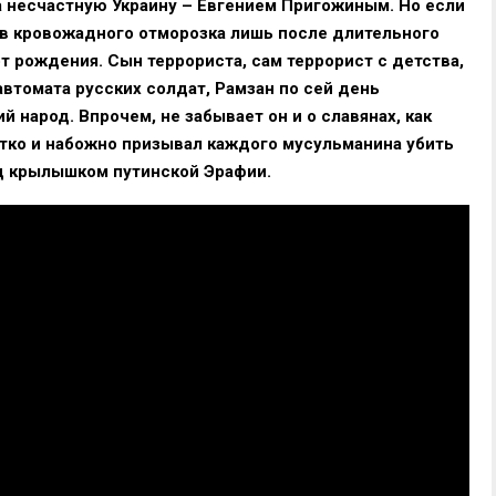
 несчастную Украину – Евгением Пригожиным. Но если
в кровожадного отморозка лишь после длительного
т рождения. Сын террориста, сам террорист с детства,
втомата русских солдат, Рамзан по сей день
 народ. Впрочем, не забывает он и о славянах, как
отко и набожно призывал каждого мусульманина убить
од крылышком путинской Эрафии.