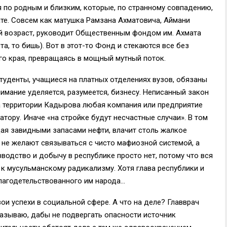
я по родным и близким, которые, по странному совпадению,
те. Совсем как матушка Рамзана Ахматовича, Аймани
ый возраст, руководит Общественным фондом им. Ахмата
а, то бишь). Вот в этот-то Фонд и стекаются все без
о края, превращаясь в мощный мутный поток.
туденты, учащиеся на платных отделениях вузов, обязаны
имание уделяется, разумеется, бизнесу. Неписанный закон
а территории Кадырова любая компания или предприятие
атору. Иначе «на стройке будут несчастные случаи». В том
щая завидными запасами нефти, влачит столь жалкое
не желают связываться с чисто мафиозной системой, а
водство и добычу в республике просто нет, потому что вся
 к мусульманскому радикализму. Хотя глава республики и
благодетельствованного им народа…
и успехи в социальной сфере. А что на деле? Главврач
называю, дабы не подвергать опасности источник