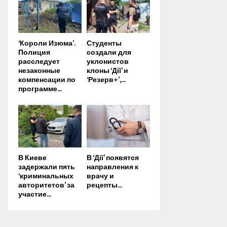
‘Короли Изюма’.
Студенты
Полиция
создали для
расследует
уклонистов
незаконные
клоны ‘Дії’ и
компенсации по
‘Резерв+’,...
программе...
В Киеве
В ‘Дії’ появятся
задержали пять
направления к
‘криминальных
врачу и
авторитетов’ за
рецепты...
участие...