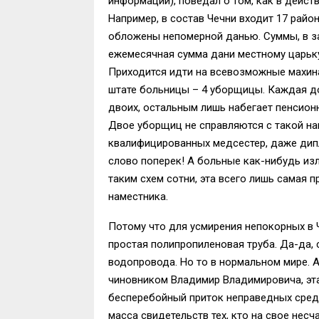
информации), поведал о том, как в дейст
Например, в состав Чечни входит 17 райо
обложены непомерной данью. Суммы, в за
ежемесячная сумма дани местному царьку 
Приходится идти на всевозможные махина
штате больницы – 4 уборщицы. Каждая до
двоих, остальным лишь набегает пенсионн
Двое уборщиц не справляются с такой на
квалифицированных медсестер, даже дип
слово поперек! А больные как-нибудь изле
таким схем сотни, эта всего лишь самая 
наместника.
Потому что для усмирения непокорных в 
простая полипропиленовая труба. Да-да,
водопровода. Но то в нормальном мире. 
чиновником Владимир Владимировича, эта
бесперебойный приток неправедных средс
масса свидетельств тех, кто на свое нес