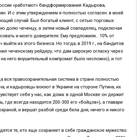
 России «работают» бандформирования Кадырова,
н. И с этим утверждением я полностью согласен: в моей
ющий случай. Был богатый клиент, с сетью торговых
вою долю чеченцу, а затем новый совладелец, подключая
совать и моего доверителя. Ему предложили… 10% от
выйти из этого бизнеса. Но тогда, в 2019 г., на бандитов
нил чеченскому рейдеру, что дам широкую огласку через
 на него внушительный компромат было несложно), и тот
гда вся правоохранительная система в стране полностью
на, и кадыровцы воюют в Украине на стороне Путина, их
увствует себя у нас, как дома: в одной Москве он держит
, где всегда находится 200-300 его «бойцов»), а главари
храной, и вершат разбой среди бела дня, ничего и никого
ятся те, кто еще сохраняет в себе гражданское мужество.