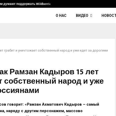
ии думают поддержать Wildberries и его…
Умер диджей
О НАС
ВИДЕО
НОВОС
ет грабит и уничтожает собственный народ и уже идет за дорогими
ак Рамзан Кадыров 15 лет
т собственный народ и уже
россиянами
сов говорит: «Рамзан Ахматович Кадыров – самый
на, наряду с другим персонажем, массово