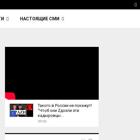
 Kavinsky — автор трека Nightcall из фильма…
Reu
T
ТИ
НАСТОЯЩИЕ СМИ
Такого в России не покажут!
"Чтоб они Zдохли эти
1
кадыровцы...
09:05
T
h
u