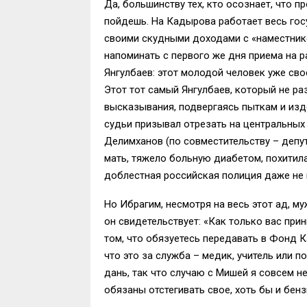
Да, большинству тех, кто осознает, что п
пойдешь. На Кадырова работает весь го
своими скудными доходами с «наместнико
напоминать с первого же дня приема на р
Янгулбаев: этот молодой человек уже сво
Этот тот самый Янгулбаев, который не р
высказывания, подвергаясь пыткам и изде
судьи призывал отрезать на центральных 
Делимханов (по совместительству – депу
мать, тяжело больную диабетом, похитил
доблестная российская полиция даже не
Но Ибрагим, несмотря на весь этот ад, м
он свидетельствует: «Как только вас при
том, что обязуетесь передавать в Фонд 
что это за служба – медик, учитель или 
дань, так что случаю с Мишей я совсем н
обязаны отстегивать свое, хоть бы и бенз