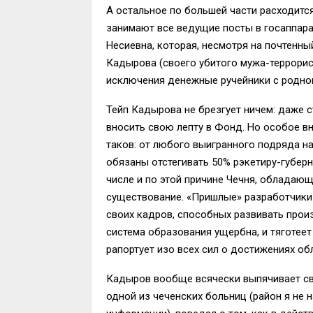
А остальное по большей части расходитс
занимают все ведущие посты в госаппара
Несиевна, которая, несмотря на почтенн
Кадырова (своего убитого мужа-террорист
исключения денежные ручейники с родног
Тейп Кадырова не брезгует ничем: даже с
вносить свою лепту в Фонд. Но особое вн
таков: от любого выигранного подряда н
обязаны отстегивать 50% рэкетиру-губерн
числе и по этой причине Чечня, обладаю
существование. «Пришлые» разработчики 
своих кадров, способных развивать произ
система образования ущербна, и тяготеет
рапортует изо всех сил о достижениях о
Кадыров вообще всячески выпячивает сво
одной из чеченских больниц (район я не 