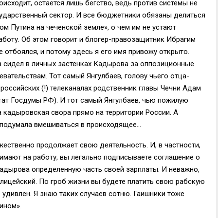
роисходит, остается лишь бегство, ведь против системы не
сударственный сектор. И все бюджетники обязаны делиться
м Путина на чеченской земле», о чем им не устают
аботу. Об этом говорит и блогер-правозащитник Ибрагим
е отбоялся, и потому здесь я его имя привожу открыто.
аз сидел в личных застенках Кадырова за оппозиционные
вательствам. Тот самый Янгулбаев, голову чьего отца-
российских (!) телеканалах родственник главы Чечни Адам
тат Госдумы РФ). И тот самый Янгулбаев, чью пожилую
а кадыровская свора прямо на территории России. А
 подумала вмешиваться в происходящее…
ужественно продолжает свою деятельность. И, в частности,
нимают на работу, вы легально подписываете соглашение о
Кадырова определенную часть своей зарплаты. И неважно,
полицейский. По гроб жизни вы будете платить свою рабскую
е удивлен. Я знаю таких случаев сотню. Гаишники тоже
ином».