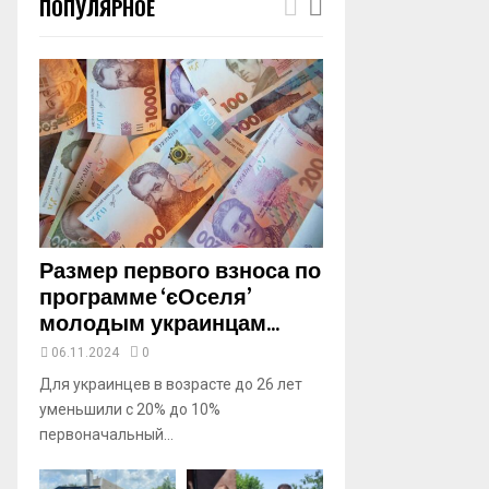
ПОПУЛЯРНОЕ
m
b
n
a
i
l
y
o
u
t
u
b
Размер первого взноса по
e
программе ‘єОселя’
молодым украинцам...
06.11.2024
0
Для украинцев в возрасте до 26 лет
уменьшили с 20% до 10%
первоначальный...