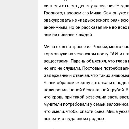
системы отъема денег у населения. Неда
Грозного; назовем его Миша. Сам он уже п
эвакуировать из «кадыровского рая» всю
анонимным. Но он рассказал мне во всех 
чем не повинных людей.
Миша ехал по трассе из России, много час
тормознули на чеченском посту ГАИ, и на
веществами. Парень объяснял, что глаза 
но его не слушали. Постовые потребовал
Задержанный отвечал, что таких знакомы
Чечни образом: жертву затолкали в подва
полипропиленовой безотказной трубой. Вс
что кровь при такой экзекуции застывает
мучители потребовали у семьи заложника…
что имели, чтобы спасти сына. Миша уехал
вывезти оттуда своих родных.