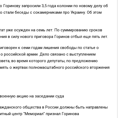
Горинову запросили 3,5 года колонии по новому делу об
о стали беседы с сокамерниками про Украину. Об этом
ат уже осужден на семь лет. По суммированию сроков
ения в силу нового приговора Горинов отбыл еще пять лет.
риговорен к семи годам лишения свободы по статье о
о российской армии. Дело связано с выступлением
овета, во время которого депутаты, по предложению
амять о жертвах полномасштабного российского вторжения
ивоенную акцию на заседании суда
гражданского общества в России должны быть направлены
щитный центр "Мемориал" признал Горинова