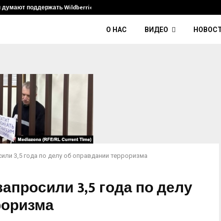
и думают поддержать Wildberries и его…
Умер диджей K
О НАС
ВИДЕО
НОВОС
или 3,5 года по делу об оправдании терроризма
апросили 3,5 года по делу
роризма