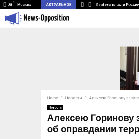
C
мный туннель из Беларуси.…
Reuters: власти Росси
Москва
АКТУАЛЬНОЕ
28
Home
Новости
Алексею Горинову запрос
Новости
Алексею Горинову з
об оправдании тер